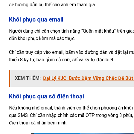
sẽ hướng dẫn cụ thể cho anh em tham gia.
Khôi phục qua email
Người dùng chỉ cần chọn tính năng “Quên mật khẩu” trên gia
dẫn khôi phục kèm mã xác thực.
Chỉ cần truy cập vào email, bấm vào đường dẫn và đặt lại mậ
thiểu 8 ký tự, bao gồm cả chữ, số và ký tự đặc biệt.
XEM THÊM:
Đại Lý KJC: Bước Đệm Vững Chắc Để Bứt
Khôi phục qua số điện thoại
Nếu không nhớ email, thành viên có thể chọn phương án khôi
qua SMS. Chỉ cần nhập chính xác mã OTP trong vòng 3 phút, b
điện thoại cá nhân bên mình.