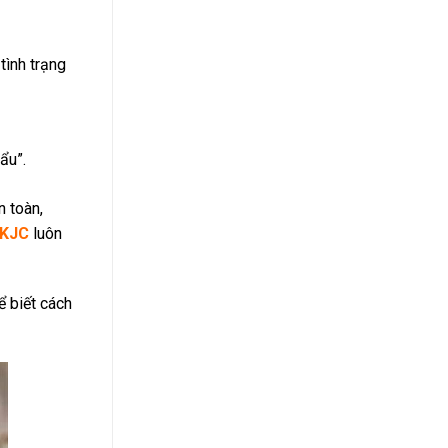
tình trạng
ẩu”.
 toàn,
KJC
luôn
 biết cách