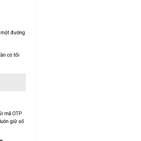
ửi một đường
ần có tối
gửi mã OTP
luôn giữ số