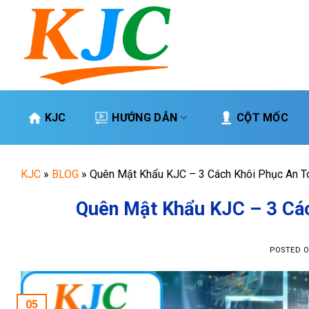
Skip
to
content
KJC
HƯỚNG DẪN
CỘT MỐC
KJC
»
BLOG
»
Quên Mật Khẩu KJC – 3 Cách Khôi Phục An To
Quên Mật Khẩu KJC – 3 Các
POSTED 
05