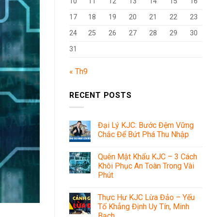
10
11
12
13
14
15
16
17
18
19
20
21
22
23
24
25
26
27
28
29
30
31
« Th9
RECENT POSTS
Đại Lý KJC: Bước Đệm Vững
Chắc Để Bứt Phá Thu Nhập
Quên Mật Khẩu KJC – 3 Cách
Khôi Phục An Toàn Trong Vài
Phút
Thực Hư KJC Lừa Đảo – Yếu
Tố Khẳng Định Uy Tín, Minh
Bạch