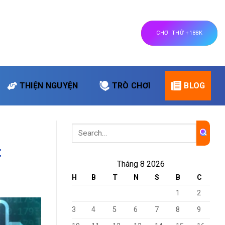
CHƠI THỬ +188K
THIỆN NGUYỆN
TRÒ CHƠI
BLOG
t
Tháng 8 2026
H
B
T
N
S
B
C
1
2
3
4
5
6
7
8
9