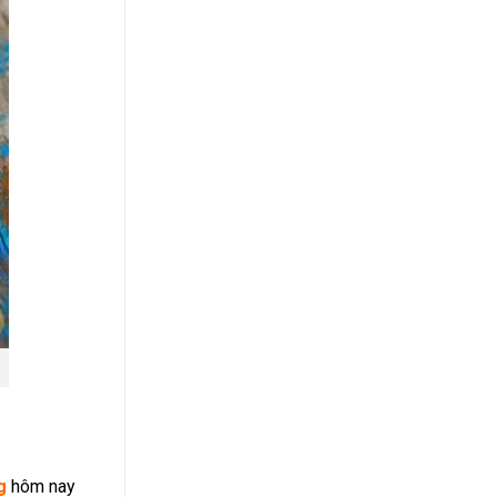
g
hôm nay